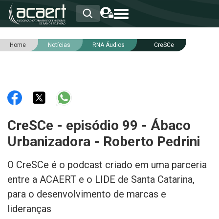
Home
Notícias
RNA Áudios
CreSCe
HOME
INSTITUCIONAL
ASSOCIADOS
RCA
RNA
NOTÍCIAS
SERVIÇOS
CreSCe - episódio 99 - Ábaco
INTEGRIDADE
Urbanizadora - Roberto Pedrini
O CreSCe é o podcast criado em uma parceria
entre a ACAERT e o LIDE de Santa Catarina,
para o desenvolvimento de marcas e
lideranças