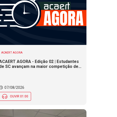
ACAERT AGORA
ACAERT AGORA - Edição 02 | Estudantes
de SC avançam na maior competição de
educação profissional do mundo. Evento
nacional de cerâmica analisa indústria em
SC. Alesc encerra inscrições para
Certificação de Responsabilidade Social
07/08/2026
nesta sexta (7)
OUVIR 01:00