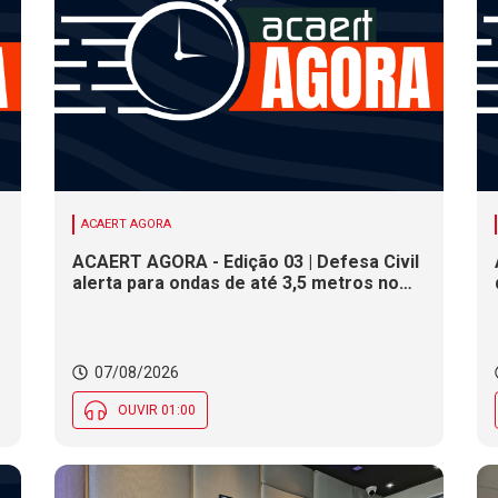
ACAERT AGORA
ACAERT AGORA - Edição 03 | Defesa Civil
alerta para ondas de até 3,5 metros no
litoral de SC. Município de SC encerra
inscrições para concurso público nesta
sexta (7). Festa das Origens celebra
tradições indígenas e de imigrantes em
07/08/2026
SC
OUVIR 01:00