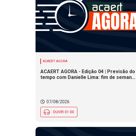
ACAERT AGORA
ACAERT AGORA - Edição 04 | Previsão do
tempo com Danielle Lima: fim de semana
terá redução nas temperaturas e chance
de temporais em SC
07/08/2026
OUVIR 01:00