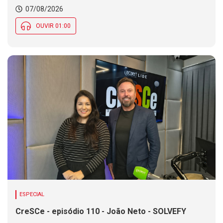
Chance de chuva diminui ao longo do dia, mas se
07/08/2026
mantém em parte de SC
OUVIR 01:00
ESPECIAL
CreSCe - episódio 110 - João Neto - SOLVEFY