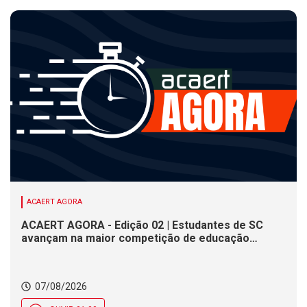
ACAERT AGORA
ACAERT AGORA - Edição 02 | Estudantes de SC
avançam na maior competição de educação
profissional do mundo. Evento nacional de
cerâmica analisa indústria em SC. Alesc encerra
inscrições para Certificação de Responsabilidade
07/08/2026
Social nesta sexta (7)