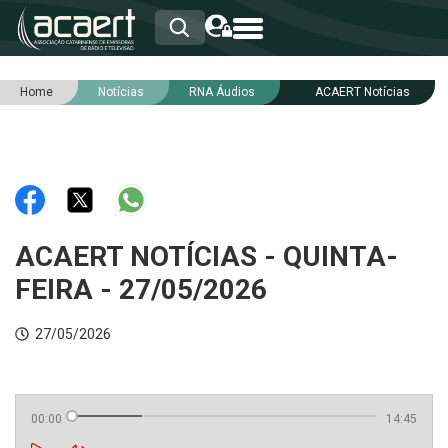
Home
Notícias
RNA Áudios
ACAERT Notícias
HOME
INSTITUCIONAL
ASSOCIADOS
RCA
RNA
NOTÍCIAS
SERVIÇOS
ACAERT NOTÍCIAS - QUINTA-
INTEGRIDADE
FEIRA - 27/05/2026
27/05/2026
00:00
14:45