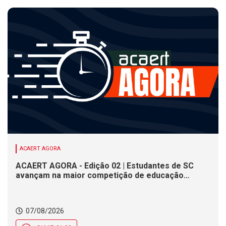
ACAERT AGORA
ACAERT AGORA - Edição 02 | Estudantes de SC
avançam na maior competição de educação
profissional do mundo. Evento nacional de
cerâmica analisa indústria em SC. Alesc encerra
inscrições para Certificação de Responsabilidade
07/08/2026
Social nesta sexta (7)