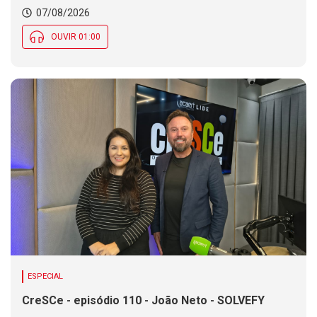
Chance de chuva diminui ao longo do dia, mas se
07/08/2026
mantém em parte de SC
OUVIR 01:00
ESPECIAL
CreSCe - episódio 110 - João Neto - SOLVEFY