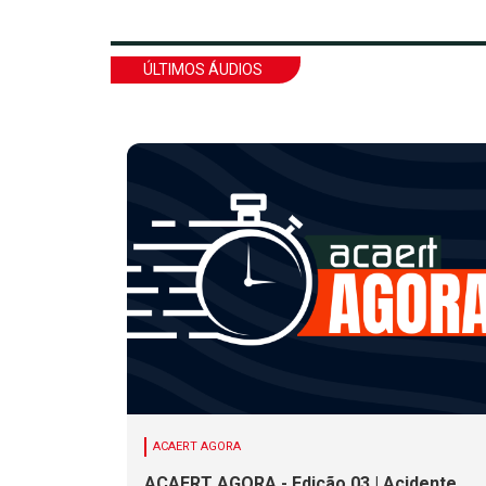
ÚLTIMOS ÁUDIOS
ACAERT AGORA
ACAERT AGORA - Edição 03 | Acidente