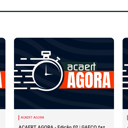
ACAERT AGORA
ACAERT AGORA - Edição 02 | GAECO faz