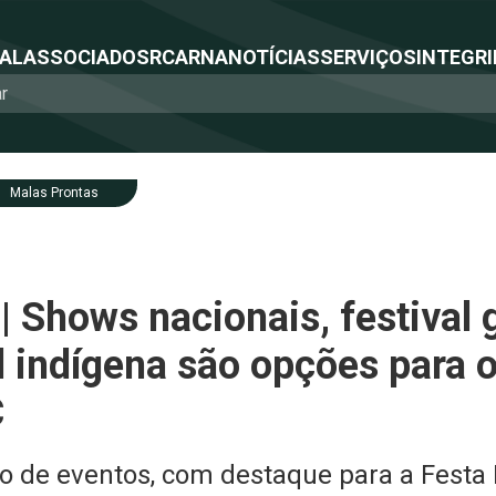
NAL
ASSOCIADOS
RCA
RNA
NOTÍCIAS
SERVIÇOS
INTEGRI
Malas Prontas
| Shows nacionais, festival g
l indígena são opções para o
C
o de eventos, com destaque para a Festa 