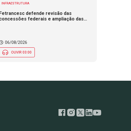
INFRAESTRUTURA
Fetrancesc defende revisão das
concessões federais e ampliação das
duplicações em rodovias de SC
06/08/2026
OUVIR 03:00