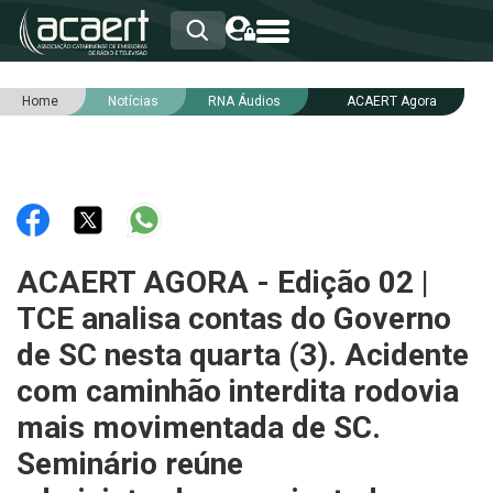
Home
Notícias
RNA Áudios
ACAERT Agora
HOME
INSTITUCIONAL
ASSOCIADOS
RCA
RNA
NOTÍCIAS
SERVIÇOS
ACAERT AGORA - Edição 02 |
INTEGRIDADE
TCE analisa contas do Governo
de SC nesta quarta (3). Acidente
com caminhão interdita rodovia
mais movimentada de SC.
Seminário reúne