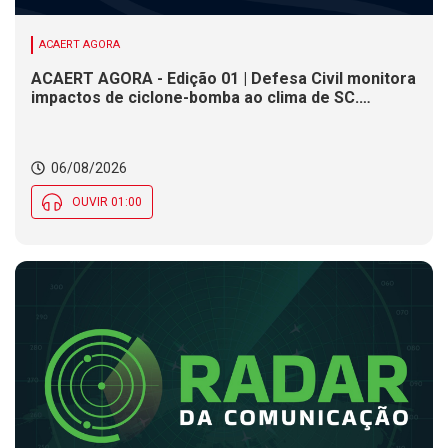
ACAERT AGORA
ACAERT AGORA - Edição 01 | Defesa Civil monitora
impactos de ciclone-bomba ao clima de SC.
SENAI/SC conclui seletivas para a maior
competição de educação profissional do mundo.
Município de SC encerra inscrições para processo
06/08/2026
seletivo nesta quinta (6)
OUVIR 01:00