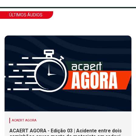
ÚLTIMOS ÁUDIOS
ACAERT AGORA
ACAERT AGORA - Edição 03 | Acidente entre dois