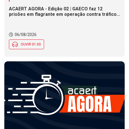
ACAERT AGORA - Edição 02 | GAECO faz 12
prisões em flagrante em operação contra tráfico
de drogas em SC. DNIT alerta para interdições a
partir desta quinta (6) em rodovia federal de SC.
Evento debate tendências da indústria nacional de
06/08/2026
cerâmica em SC
OUVIR 01:00