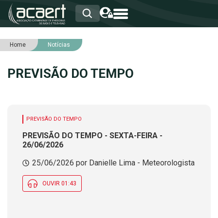
Home
Notícias
HOME
INSTITUCIONAL
PREVISÃO DO TEMPO
ASSOCIADOS
RCA
RNA
NOTÍCIAS
SERVIÇOS
PREVISÃO DO TEMPO
INTEGRIDADE
PREVISÃO DO TEMPO - SEXTA-FEIRA -
26/06/2026
25/06/2026 por Danielle Lima - Meteorologista
OUVIR 01:43