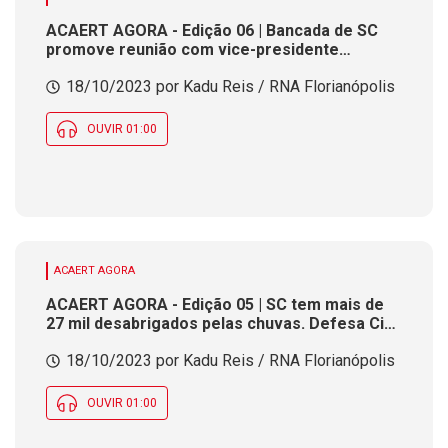
ACAERT AGORA - Edição 06 | Bancada de SC
promove reunião com vice-presidente
Alckmin sobre estragos causados pelas
18/10/2023 por Kadu Reis / RNA Florianópolis
chuvas. Estado anuncia leilão com 396 lotes
como veículos e sucatas. Defesa Civil emite
aviso para temporais isolados nesta quinta
OUVIR 01:00
(19)
ACAERT AGORA
ACAERT AGORA - Edição 05 | SC tem mais de
27 mil desabrigados pelas chuvas. Defesa Civil
orienta cuidados na volta das famílias para
18/10/2023 por Kadu Reis / RNA Florianópolis
casa. Justiça condena homem a 50 anos de
prisão por abuso sexual no Meio-Oeste
OUVIR 01:00