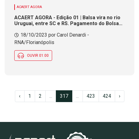
ACAERT AGORA
ACAERT AGORA - Edição 01 | Balsa vira no rio
Uruguai, entre SC e RS. Pagamento do Bolsa
Família é antecipado para hoje, para famílias
18/10/2023 por Carol Denardi -
atingidas pelas chuvas no Estado. Balsa é
interditada em Itapiranga, com nível do Rio
RNA/Florianópolis
Uruguai acima dos 12 m
OUVIR 01:00
‹
1
2
...
317
...
423
424
›