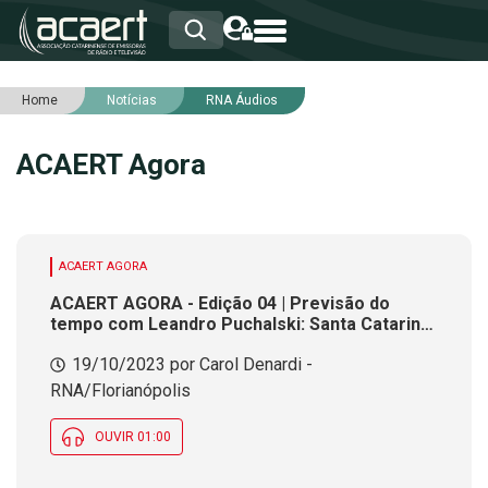
Home
Notícias
RNA Áudios
HOME
INSTITUCIONAL
ACAERT Agora
ASSOCIADOS
RCA
RNA
NOTÍCIAS
SERVIÇOS
ACAERT AGORA
INTEGRIDADE
ACAERT AGORA - Edição 04 | Previsão do
tempo com Leandro Puchalski: Santa Catarina
permanece com tempo instável
19/10/2023 por Carol Denardi -
RNA/Florianópolis
OUVIR 01:00