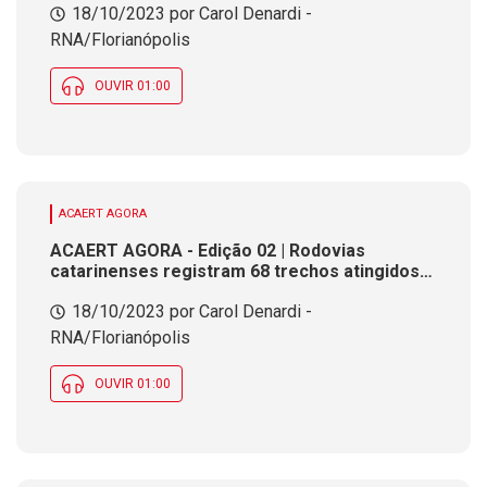
18/10/2023 por Carol Denardi -
vagas de emprego. FIN Brasil fecha parceria
com FACISC e Fundação Empreender
RNA/Florianópolis
OUVIR 01:00
ACAERT AGORA
ACAERT AGORA - Edição 02 | Rodovias
catarinenses registram 68 trechos atingidos
pelas chuvas. Bloqueio na BR-282 pode durar
18/10/2023 por Carol Denardi -
até a próxima segunda-feira. SC exporta três
bilhões de dólares no terceiro trimestre.
RNA/Florianópolis
OUVIR 01:00