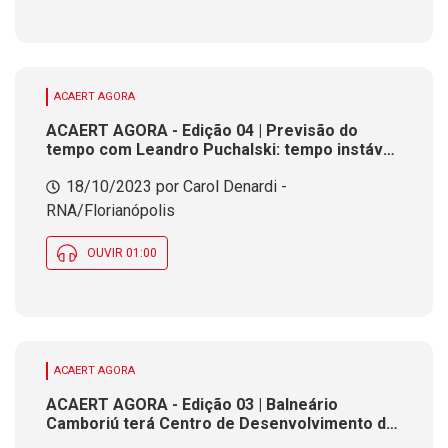
ACAERT AGORA
ACAERT AGORA - Edição 04 | Previsão do
tempo com Leandro Puchalski: tempo instável
com chuvas em algumas regiões de SC
18/10/2023 por Carol Denardi -
RNA/Florianópolis
OUVIR 01:00
ACAERT AGORA
ACAERT AGORA - Edição 03 | Balneário
Camboriú terá Centro de Desenvolvimento de
Futebol da CBF. Estado tem mais de sete mil