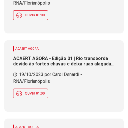
climáticas. Governador pede ajuda em Brasília
RNA/Florianópolis
para reconstruir os municípios
OUVIR 01:00
ACAERT AGORA
ACAERT AGORA - Edição 01 | Rio transborda
devido às fortes chuvas e deixa ruas alagadas
em Xanxerê. Continuam as buscas no rio
19/10/2023 por Carol Denardi -
Uruguai. Portos do Estado crescem acima da
média na nacional na movimentação de cargas
RNA/Florianópolis
OUVIR 01:00
ACAERT AGORA