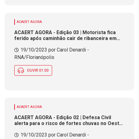
ACAERT AGORA
ACAERT AGORA - Edição 03 | Motorista fica
ferido após caminhão cair de ribanceira em
Lages. Prisões contra corrupção aumentam
19/10/2023 por Carol Denardi -
137,5% no Estado. SCGÁS fica entre as 24
maiores empresas catarinenses
RNA/Florianópolis
OUVIR 01:00
ACAERT AGORA
ACAERT AGORA - Edição 02 | Defesa Civil
alerta para o risco de fortes chuvas no Oeste
e Extremo-Oeste. Estado tem mais da metade
19/10/2023 por Carol Denardi -
das cidades com ocorrências pelas condições