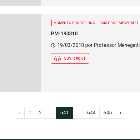
MOMENTO PROFISSIONAL - COM PROF. MENEGATTI
PM-190310
19/03/2010 por Professor Menegatti -
OUVIR 00:01
‹
1
2
...
641
...
644
645
›