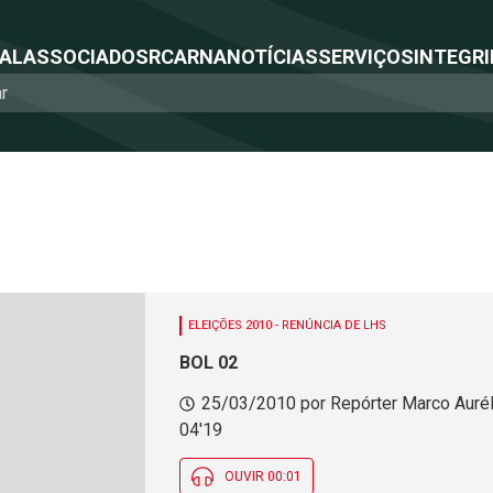
NAL
ASSOCIADOS
RCA
RNA
NOTÍCIAS
SERVIÇOS
INTEGRI
ELEIÇÕES 2010 - RENÚNCIA DE LHS
BOL 02
25/03/2010 por Repórter Marco Aurél
04'19
OUVIR 00:01