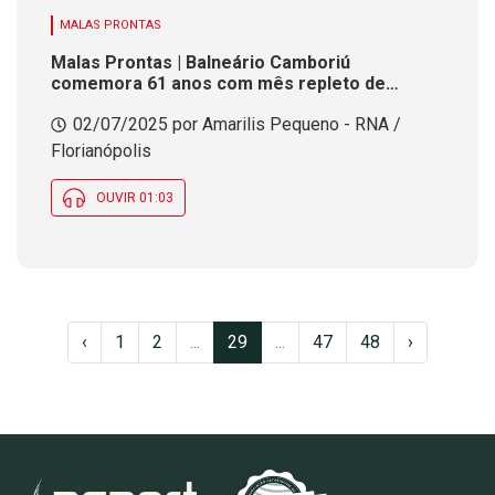
MALAS PRONTAS
Malas Prontas | Balneário Camboriú
comemora 61 anos com mês repleto de
atrações culturais e gastronômicas
02/07/2025 por Amarilis Pequeno - RNA /
Florianópolis
OUVIR 01:03
‹
1
2
...
29
...
47
48
›