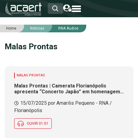
Home
Notícias
RNA Áudios
HOME
INSTITUCIONAL
Malas Prontas
ASSOCIADOS
RCA
RNA
NOTÍCIAS
SERVIÇOS
MALAS PRONTAS
INTEGRIDADE
Malas Prontas | Camerata Florianópolis
apresenta “Concerto Japão” em homenagem
aos 130 anos de laços Brasil-Japão
15/07/2025 por Amarilis Pequeno - RNA /
Florianópolis
OUVIR 01:01