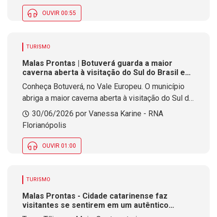
reconhecida como a Capital Catarinense da
Banana.
OUVIR 00:55
TURISMO
Malas Prontas | Botuverá guarda a maior
caverna aberta à visitação do Sul do Brasil em
meio à Mata Atlântica
Conheça Botuverá, no Vale Europeu. O município
abriga a maior caverna aberta à visitação do Sul do
Brasil, além de trilhas, cachoeiras, rios de águas
30/06/2026 por Vanessa Karine - RNA
cristalinas e paisagens preservadas.
Florianópolis
OUVIR 01:00
TURISMO
Malas Prontas - Cidade catarinense faz
visitantes se sentirem em um autêntico
vilarejo austríaco