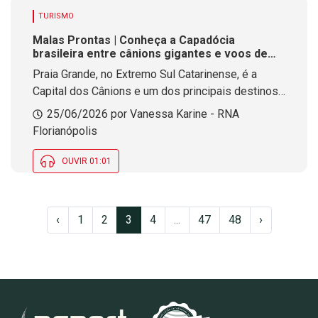
TURISMO
Malas Prontas | Conheça a Capadócia
brasileira entre cânions gigantes e voos de
balão em Santa Catarina
Praia Grande, no Extremo Sul Catarinense, é a
Capital dos Cânions e um dos principais destinos
de ecoturismo do Brasil, com trilhas, balonismo e
25/06/2026 por Vanessa Karine - RNA
paisagens impressionantes.
Florianópolis
OUVIR 01:01
‹
1
2
3
4
...
47
48
›