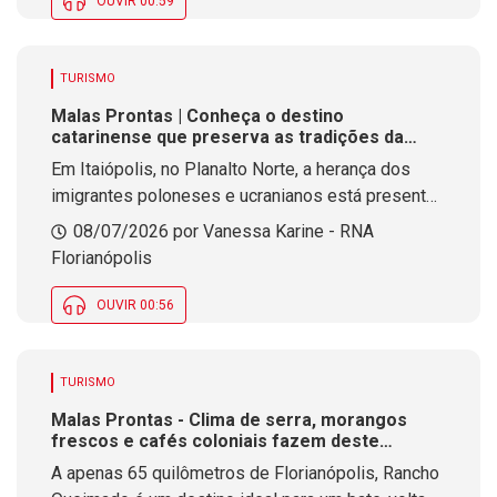
OUVIR 00:59
TURISMO
Malas Prontas | Conheça o destino
catarinense que preserva as tradições da
Polônia no Sul do Brasil
Em Itaiópolis, no Planalto Norte, a herança dos
imigrantes poloneses e ucranianos está presente
na arquitetura, nas igrejas históricas, na
08/07/2026 por Vanessa Karine - RNA
gastronomia típica e nas tradições que fazem da
Florianópolis
cidade um dos principais destinos culturais de
Santa Catarina.
OUVIR 00:56
TURISMO
Malas Prontas - Clima de serra, morangos
frescos e cafés coloniais fazem deste
destino um dos refúgios mais charmosos de
A apenas 65 quilômetros de Florianópolis, Rancho
SC