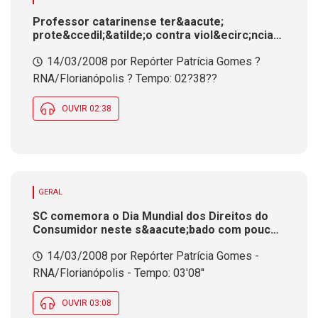
Professor catarinense ter&aacute;
prote&ccedil;&atilde;o contra viol&ecirc;ncia
nas escolas assegurada em lei
14/03/2008 por Repórter Patrícia Gomes ?
RNA/Florianópolis ? Tempo: 02?38??
OUVIR 02:38
GERAL
SC comemora o Dia Mundial dos Direitos do
Consumidor neste s&aacute;bado com poucos
Procons pelo Estado
14/03/2008 por Repórter Patrícia Gomes -
RNA/Florianópolis - Tempo: 03'08''
OUVIR 03:08