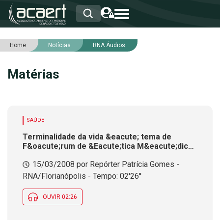
Home
Notícias
RNA Áudios
HOME
INSTITUCIONAL
Matérias
ASSOCIADOS
RCA
RNA
NOTÍCIAS
SERVIÇOS
SAÚDE
INTEGRIDADE
Terminalidade da vida &eacute; tema de
F&oacute;rum de &Eacute;tica M&eacute;dica
realizado em Florian&oacute;polis
15/03/2008 por Repórter Patrícia Gomes -
RNA/Florianópolis - Tempo: 02'26''
OUVIR 02:26