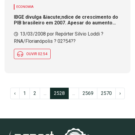
ECONOMIA
IBGE divulga &iacute;ndice de crescimento do
PIB brasileiro em 2007. Apesar do aumento
ainda &eacute; o menor entre os
13/03/2008 por Repórter Silvio Loddi ?
pa&iacute;ses emergentes
RNA/Florianópolis ? 02?54??
OUVIR 02:54
‹
1
2
...
2528
...
2569
2570
›