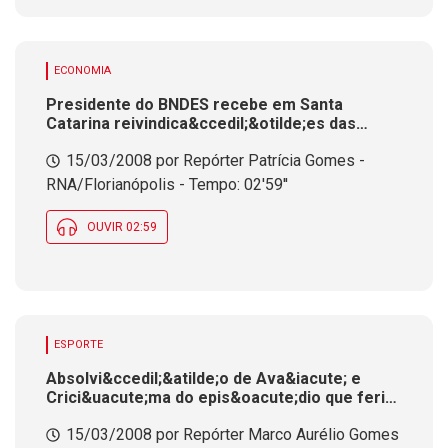
ECONOMIA
Presidente do BNDES recebe em Santa
Catarina reivindica&ccedil;&otilde;es das
ind&uacute;strias do Sul do Pa&iacute;s
15/03/2008 por Repórter Patrícia Gomes -
RNA/Florianópolis - Tempo: 02'59''
OUVIR 02:59
ESPORTE
Absolvi&ccedil;&atilde;o de Ava&iacute; e
Crici&uacute;ma do epis&oacute;dio que feriu
idoso desmotiva, ainda mais, a ida do torcedor
15/03/2008 por Repórter Marco Aurélio Gomes
ao campo de futebol