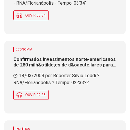
- RNA/Florianópolis - Tempo: 03'34''
OUVIR 03:34
ECONOMIA
Confirmados investimentos norte-americanos
de 280 milh&otilde;es de d&oacute;lares para
gera&ccedil;&atilde;o de bioenergia em Santa
14/03/2008 por Repórter Silvio Loddi ?
Catarina
RNA/Florianópolis ? Tempo: 02?33??
OUVIR 02:35
POLÍTICA