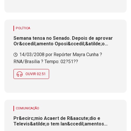
POLÍTICA
Semana tensa no Senado. Depois de aprovar
Or&ccedil;amento Oposi&ccedil;&atilde;o
come&ccedil;a obstruir trabalhos
14/03/2008 por Repórter Mayra Cunha ?
RNA/Brasília ? Tempo: 02?51??
OUVIR 02:51
COMUNICAÇÃO
Pr&ecirc;mio Acaert de R&aacute;dio e
Televis&atilde;o tem lan&ccedil;amentos
regionais. Nesta quinta-feira foi em Videira