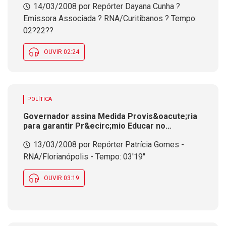
14/03/2008 por Repórter Dayana Cunha ?
Emissora Associada ? RNA/Curitibanos ? Tempo:
02?22??
OUVIR 02:24
POLÍTICA
Governador assina Medida Provis&oacute;ria
para garantir Pr&ecirc;mio Educar no
sal&aacute;rio de mar&ccedil;o e confirma que
13/03/2008 por Repórter Patrícia Gomes -
vai entrar na Justi&ccedil;a contra greve dos
professores e descontar os dias parados
RNA/Florianópolis - Tempo: 03'19''
OUVIR 03:19