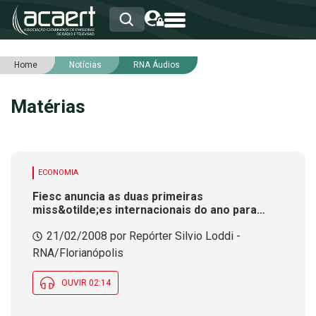
Home
Notícias
RNA Áudios
HOME
INSTITUCIONAL
Matérias
ASSOCIADOS
RCA
RNA
NOTÍCIAS
SERVIÇOS
ECONOMIA
INTEGRIDADE
Fiesc anuncia as duas primeiras
miss&otilde;es internacionais do ano para
empres&aacute;rios catarinenses
21/02/2008 por Repórter Silvio Loddi -
RNA/Florianópolis
OUVIR 02:14