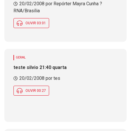
20/02/2008 por Repórter Mayra Cunha ?
dever&aacute; ser emendada para simplificar
tramita&ccedil;&atilde;o de MPs
RNA/Brasília
OUVIR 03:01
GERAL
teste silvio 21:40 quarta
20/02/2008 por tes
OUVIR 00:27