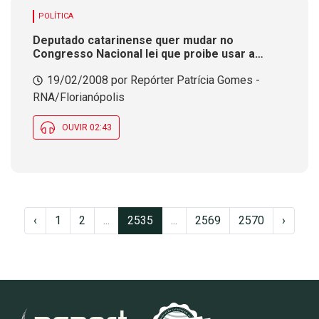
POLÍTICA
Deputado catarinense quer mudar no
Congresso Nacional lei que proibe usar a
bandeira nacional em roupas e r&oacute;tulos
19/02/2008 por Repórter Patrícia Gomes -
de produtos
RNA/Florianópolis
OUVIR 02:43
‹
1
2
...
2535
...
2569
2570
›