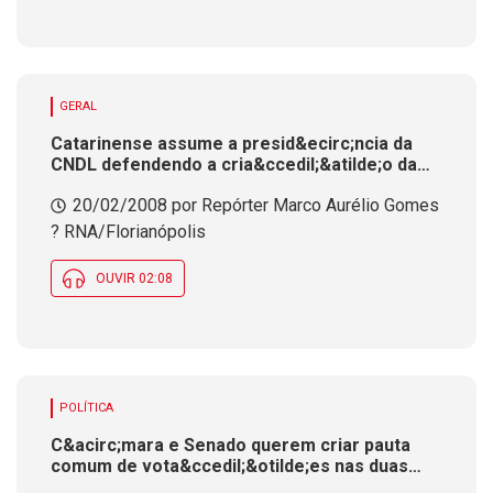
GERAL
Catarinense assume a presid&ecirc;ncia da
CNDL defendendo a cria&ccedil;&atilde;o da
Frente Parlamentar Pr&oacute;-Varejo
20/02/2008 por Repórter Marco Aurélio Gomes
? RNA/Florianópolis
OUVIR 02:08
POLÍTICA
C&acirc;mara e Senado querem criar pauta
comum de vota&ccedil;&otilde;es nas duas
casas. Constitui&ccedil;&atilde;o