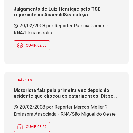
Julgamento de Luiz Henrique pelo TSE
repercute na Assembl&eacute;ia
20/02/2008 por Repórter Patrícia Gomes -
RNA/Florianópolis
OUVIR 02:50
TRÂNSITO
Motorista fala pela primeira vez depois do
acidente que chocou os catarinenses. Disse
estar abalado e que as imagens da
20/02/2008 por Repórter Marcos Meller ?
trag&eacute;dia n&atilde;o saem da sua mente
Emissora Associada - RNA/São Miguel do Oeste
OUVIR 03:29