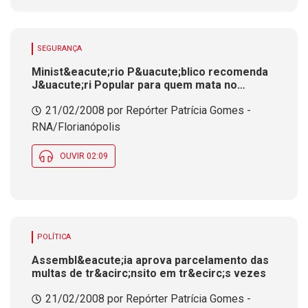
SEGURANÇA
Minist&eacute;rio P&uacute;blico recomenda
J&uacute;ri Popular para quem mata no
tr&acirc;nsito e que motorista b&ecirc;bado
21/02/2008 por Repórter Patrícia Gomes -
seja preso em flagrante
RNA/Florianópolis
OUVIR 02:09
POLÍTICA
Assembl&eacute;ia aprova parcelamento das
multas de tr&acirc;nsito em tr&ecirc;s vezes
21/02/2008 por Repórter Patrícia Gomes -