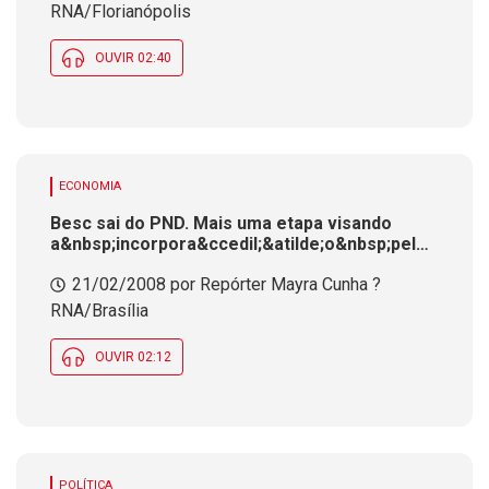
RNA/Florianópolis
OUVIR 02:40
ECONOMIA
Besc sai do PND. Mais uma etapa visando
a&nbsp;incorpora&ccedil;&atilde;o&nbsp;pelo
Banco do Brasil
21/02/2008 por Repórter Mayra Cunha ?
RNA/Brasília
OUVIR 02:12
POLÍTICA