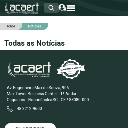
Home
Notícias
HOME
INSTITUCIONAL
Todas as Notícias
ASSOCIADOS
RCA
RNA
NOTÍCIAS
SERVIÇOS
INTEGRIDADE
Av. Engenheiro Max de Souza, 906
Max Tower Business Center - 1º Andar
Coqueiros - Florianópolis/SC - CEP 88080-000
48 3212-9600