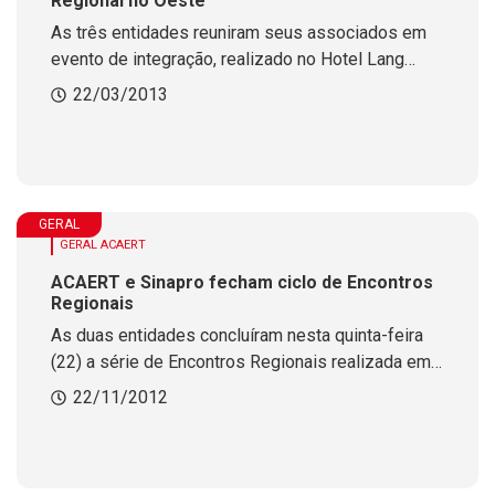
Regional no Oeste
As três entidades reuniram seus associados em
evento de integração, realizado no Hotel Lang
Palace, em Chapecó. ACAERT divulgou o Prêmio
22/03/2013
de Rádio e Televisão.
GERAL
GERAL ACAERT
ACAERT e Sinapro fecham ciclo de Encontros
Regionais
As duas entidades concluíram nesta quinta-feira
(22) a série de Encontros Regionais realizada em
seis municípios de Santa Catarina.<BR>
22/11/2012