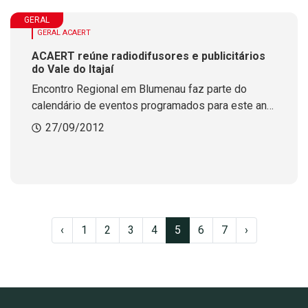
GERAL
GERAL ACAERT
ACAERT reúne radiodifusores e publicitários
do Vale do Itajaí
Encontro Regional em Blumenau faz parte do
calendário de eventos programados para este ano.
Objetivo é aproximar a entidade do associado.
27/09/2012
Evento teve o apoio e participação do Sindicato
das Agências de Propaganda de Santa Catarina 
Sinapro/sc
‹
1
2
3
4
5
6
7
›