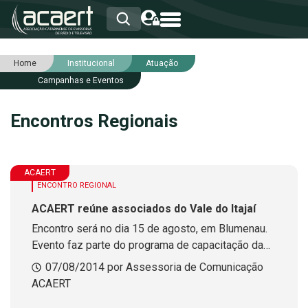
Home
Institucional
Atuação
HOME
Campanhas e Eventos
INSTITUCIONAL
ASSOCIADOS
Encontros Regionais
RCA
RNA
NOTÍCIAS
SERVIÇOS
ACAERT
INTEGRIDADE
ENCONTRO REGIONAL
ACAERT reúne associados do Vale do Itajaí
Encontro será no dia 15 de agosto, em Blumenau.
Evento faz parte do programa de capacitação da
entidade.
07/08/2014 por Assessoria de Comunicação
ACAERT