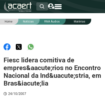
Home
Notícias
RNA Áudios
Matérias
HOME
INSTITUCIONAL
ASSOCIADOS
RCA
RNA
NOTÍCIAS
SERVIÇOS
Fiesc lidera comitiva de
INTEGRIDADE
empres&aacute;rios no Encontro
Nacional da Ind&uacute;stria, em
Bras&iacute;lia
24/10/2007