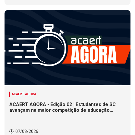
ACAERT AGORA
ACAERT AGORA - Edição 02 | Estudantes de SC
avançam na maior competição de educação
profissional do mundo. Evento nacional de
cerâmica analisa indústria em SC. Alesc encerra
inscrições para Certificação de Responsabilidade
07/08/2026
Social nesta sexta (7)