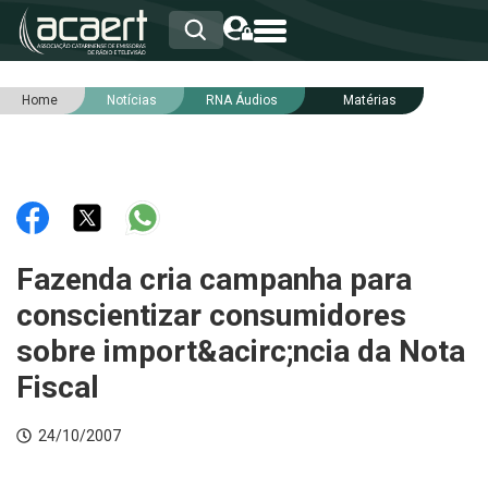
Home
Notícias
RNA Áudios
Matérias
HOME
INSTITUCIONAL
ASSOCIADOS
RCA
RNA
NOTÍCIAS
SERVIÇOS
Fazenda cria campanha para
INTEGRIDADE
conscientizar consumidores
sobre import&acirc;ncia da Nota
Fiscal
24/10/2007