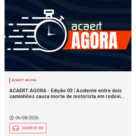
ACAERT AGORA
ACAERT AGORA - Edição 03 | Acidente entre dois
caminhões causa morte de motorista em rodovia
federal de SC. Seminário estadual debate práticas
de vigilância sanitária em SC. Rodeio Crioulo
Nacional recebe 15 mil pessoas a partir desta
06/08/2026
quinta (6) em SC
OUVIR 01:00