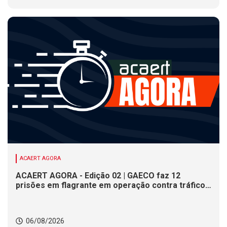
ACAERT AGORA
ACAERT AGORA - Edição 02 | GAECO faz 12
prisões em flagrante em operação contra tráfico
de drogas em SC. DNIT alerta para interdições a
partir desta quinta (6) em rodovia federal de SC.
Evento debate tendências da indústria nacional de
06/08/2026
cerâmica em SC