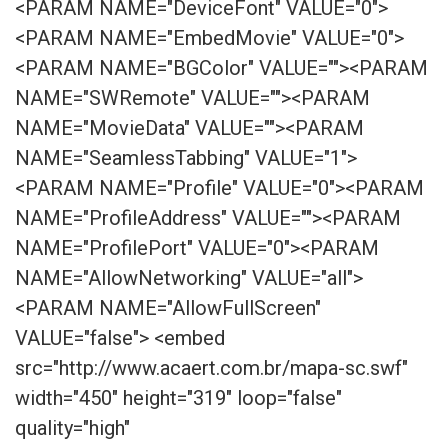
<PARAM NAME="DeviceFont" VALUE="0">
<PARAM NAME="EmbedMovie" VALUE="0">
<PARAM NAME="BGColor" VALUE=""><PARAM
NAME="SWRemote" VALUE=""><PARAM
NAME="MovieData" VALUE=""><PARAM
NAME="SeamlessTabbing" VALUE="1">
<PARAM NAME="Profile" VALUE="0"><PARAM
NAME="ProfileAddress" VALUE=""><PARAM
NAME="ProfilePort" VALUE="0"><PARAM
NAME="AllowNetworking" VALUE="all">
<PARAM NAME="AllowFullScreen"
VALUE="false"> <embed
src="http://www.acaert.com.br/mapa-sc.swf"
width="450" height="319" loop="false"
quality="high"