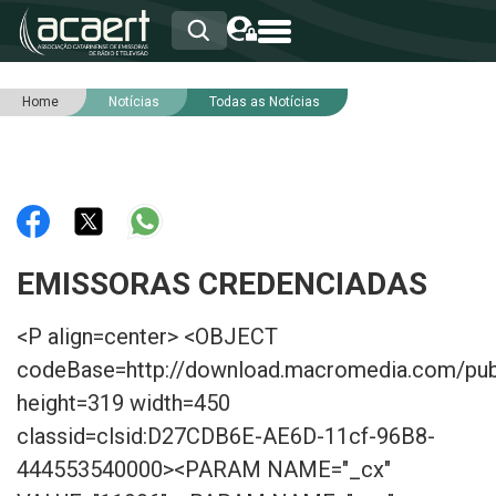
Home
Notícias
Todas as Notícias
HOME
INSTITUCIONAL
ASSOCIADOS
RCA
RNA
NOTÍCIAS
SERVIÇOS
EMISSORAS CREDENCIADAS
INTEGRIDADE
<P align=center> <OBJECT
codeBase=http://download.macromedia.com/pub/
height=319 width=450
classid=clsid:D27CDB6E-AE6D-11cf-96B8-
444553540000><PARAM NAME="_cx"