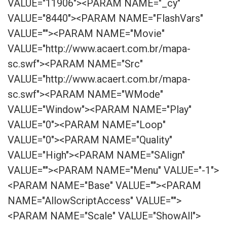
VALUE="11906"><PARAM NAME="_cy"
VALUE="8440"><PARAM NAME="FlashVars"
VALUE=""><PARAM NAME="Movie"
VALUE="http://www.acaert.com.br/mapa-
sc.swf"><PARAM NAME="Src"
VALUE="http://www.acaert.com.br/mapa-
sc.swf"><PARAM NAME="WMode"
VALUE="Window"><PARAM NAME="Play"
VALUE="0"><PARAM NAME="Loop"
VALUE="0"><PARAM NAME="Quality"
VALUE="High"><PARAM NAME="SAlign"
VALUE=""><PARAM NAME="Menu" VALUE="-1">
<PARAM NAME="Base" VALUE=""><PARAM
NAME="AllowScriptAccess" VALUE="">
<PARAM NAME="Scale" VALUE="ShowAll">