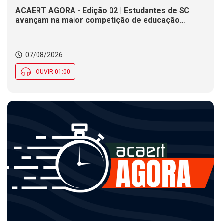
ACAERT AGORA - Edição 02 | Estudantes de SC
avançam na maior competição de educação
profissional do mundo. Evento nacional de
cerâmica analisa indústria em SC. Alesc encerra
inscrições para Certificação de Responsabilidade
07/08/2026
Social nesta sexta (7)
OUVIR 01:00