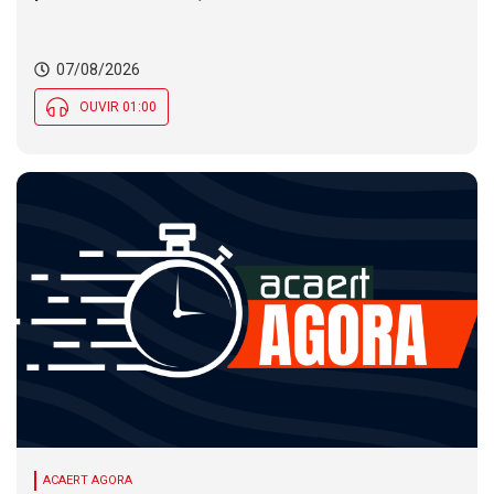
Município de SC encerra inscrições para concurso
público nesta sexta (7). Festa das Origens celebra
tradições indígenas e de imigrantes em SC
07/08/2026
OUVIR 01:00
ACAERT AGORA