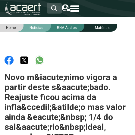
Home
Notícias
RNA Áudios
Matérias
HOME
INSTITUCIONAL
ASSOCIADOS
RCA
RNA
NOTÍCIAS
SERVIÇOS
Novo m&iacute;nimo vigora a
INTEGRIDADE
partir deste s&aacute;bado.
Reajuste ficou acima da
infla&ccedil;&atilde;o mas valor
ainda &eacute;&nbsp; 1/4 do
sal&aacute;rio&nbsp;ideal,