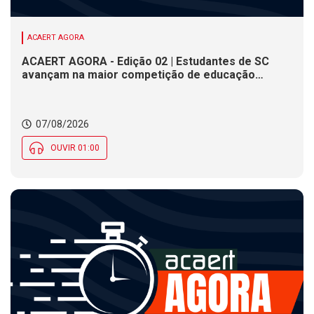
ACAERT AGORA
ACAERT AGORA - Edição 02 | Estudantes de SC
avançam na maior competição de educação
profissional do mundo. Evento nacional de
cerâmica analisa indústria em SC. Alesc encerra
inscrições para Certificação de Responsabilidade
07/08/2026
Social nesta sexta (7)
OUVIR 01:00