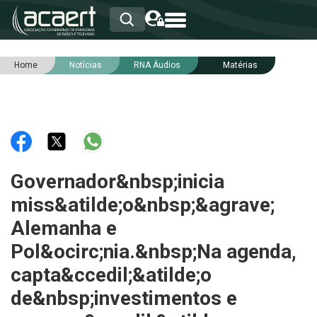
Home
Notícias
RNA Áudios
Matérias
HOME
INSTITUCIONAL
ASSOCIADOS
RCA
RNA
NOTÍCIAS
SERVIÇOS
Governador&nbsp;inicia
INTEGRIDADE
miss&atilde;o&nbsp;&agrave;
Alemanha e
Pol&ocirc;nia.&nbsp;Na agenda,
capta&ccedil;&atilde;o
de&nbsp;investimentos e