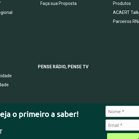
V
Faça sua Proposta
Produtos
egional
ACAERT Talk
Parceiros RN
PENSE RÁDIO, PENSE TV
acidade
idade
eja o primeiro a saber!
T
© 2026 Todos os direitos reservados.