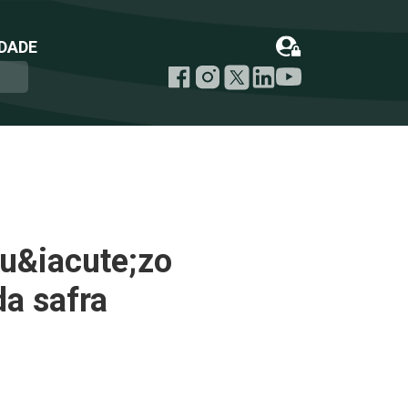
DADE
ju&iacute;zo
a safra