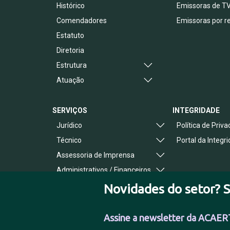
Histórico
Emissoras de T
Comendadores
Emissoras por r
Estatuto
Diretoria
Estrutura
Atuação
SERVIÇOS
INTEGRIDADE
Jurídico
Política de Priv
Técnico
Portal da Integr
Assessoria de Imprensa
Administrativos / Financeiros
Benefícios ao Associado
Novidades do setor? S
Assine a newsletter da ACAER