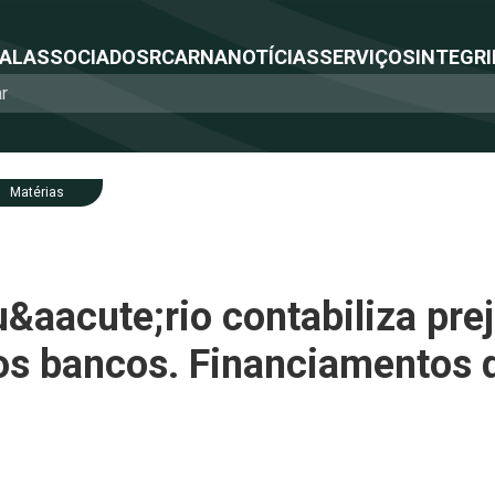
NAL
ASSOCIADOS
RCA
RNA
NOTÍCIAS
SERVIÇOS
INTEGRI
Matérias
&aacute;rio contabiliza pre
os bancos. Financiamentos d