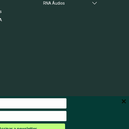
RNA Áudios
s
A
Assinar a newsletter