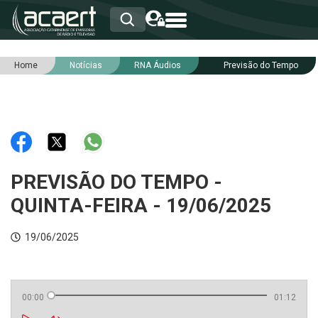
Home
Notícias
RNA Áudios
Previsão do Tempo
HOME
INSTITUCIONAL
ASSOCIADOS
RCA
RNA
NOTÍCIAS
SERVIÇOS
PREVISÃO DO TEMPO -
INTEGRIDADE
QUINTA-FEIRA - 19/06/2025
19/06/2025
00:00
01:12