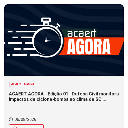
ACAERT AGORA
ACAERT AGORA - Edição 01 | Defesa Civil monitora
impactos de ciclone-bomba ao clima de SC.
SENAI/SC conclui seletivas para a maior
competição de educação profissional do mundo.
Município de SC encerra inscrições para processo
06/08/2026
seletivo nesta quinta (6)