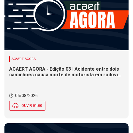
ACAERT AGORA
ACAERT AGORA - Edição 03 | Acidente entre dois
caminhões causa morte de motorista em rodovia
federal de SC. Seminário estadual debate práticas
de vigilância sanitária em SC. Rodeio Crioulo
Nacional recebe 15 mil pessoas a partir desta
06/08/2026
quinta (6) em SC
OUVIR 01:00