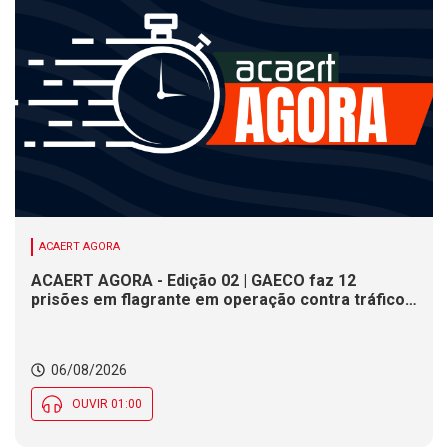
ACAERT AGORA
ACAERT AGORA - Edição 02 | GAECO faz 12
prisões em flagrante em operação contra tráfico
de drogas em SC. DNIT alerta para interdições a
partir desta quinta (6) em rodovia federal de SC.
Evento debate tendências da indústria nacional de
06/08/2026
cerâmica em SC
OUVIR 01:00