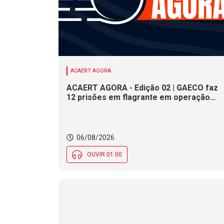
ACAERT AGORA
ACAERT AGORA - Edição 02 | GAECO faz
12 prisões em flagrante em operação
contra tráfico de drogas em SC. DNIT
alerta para interdições a partir desta
quinta (6) em rodovia federal de SC.
Evento debate tendências da indústria
06/08/2026
nacional de cerâmica em SC
OUVIR 01:00