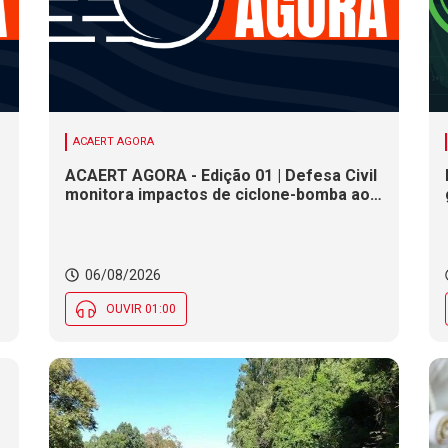
ACAERT AGORA
ACAERT AGORA - Edição 01 | Defesa Civil
monitora impactos de ciclone-bomba ao
clima de SC. SENAI/SC conclui seletivas
para a maior competição de educação
profissional do mundo. Município de SC
encerra inscrições para processo
06/08/2026
seletivo nesta quinta (6)
OUVIR 01:00