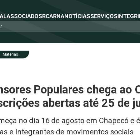
NAL
ASSOCIADOS
RCA
RNA
NOTÍCIAS
SERVIÇOS
INTEGRI
Matérias
nsores Populares chega ao 
crições abertas até 25 de j
meça no dia 16 de agosto em Chapecó e é
as e integrantes de movimentos sociais