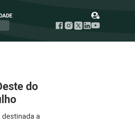
DADE
Oeste do
ulho
 destinada a