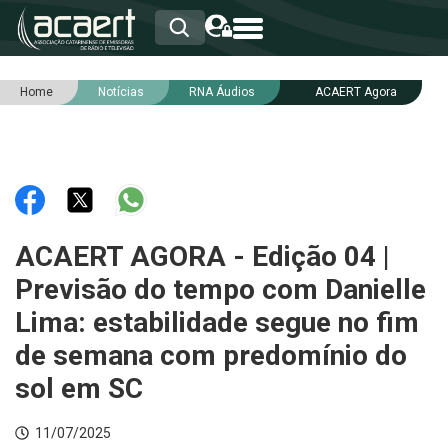
Home
Notícias
RNA Áudios
ACAERT Agora
HOME
INSTITUCIONAL
ASSOCIADOS
RCA
RNA
NOTÍCIAS
SERVIÇOS
ACAERT AGORA - Edição 04 |
INTEGRIDADE
Previsão do tempo com Danielle
Lima: estabilidade segue no fim
de semana com predomínio do
sol em SC
11/07/2025