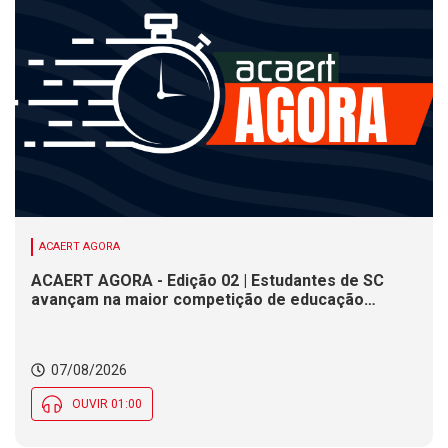
ACAERT AGORA
ACAERT AGORA - Edição 02 | Estudantes de SC
avançam na maior competição de educação
profissional do mundo. Evento nacional de
cerâmica analisa indústria em SC. Alesc encerra
inscrições para Certificação de Responsabilidade
07/08/2026
Social nesta sexta (7)
OUVIR 01:00