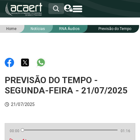
Home
Notícias
RNA Áudios
Previsão do Tempo
HOME
INSTITUCIONAL
ASSOCIADOS
RCA
RNA
NOTÍCIAS
SERVIÇOS
PREVISÃO DO TEMPO -
INTEGRIDADE
SEGUNDA-FEIRA - 21/07/2025
21/07/2025
00:00
01:16