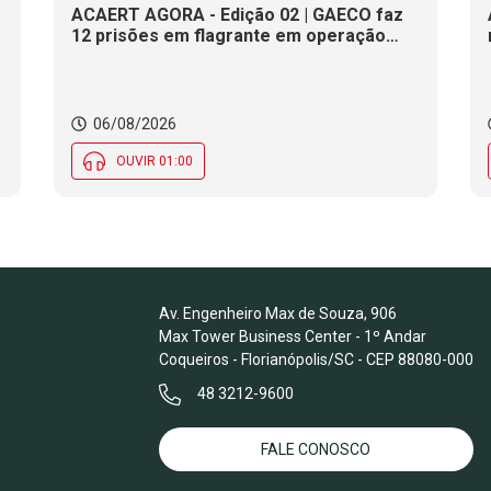
ACAERT AGORA - Edição 02 | GAECO faz
12 prisões em flagrante em operação
contra tráfico de drogas em SC. DNIT
alerta para interdições a partir desta
quinta (6) em rodovia federal de SC.
Evento debate tendências da indústria
06/08/2026
nacional de cerâmica em SC
OUVIR 01:00
Av. Engenheiro Max de Souza, 906
Max Tower Business Center - 1º Andar
Coqueiros - Florianópolis/SC - CEP 88080-000
48 3212-9600
FALE CONOSCO