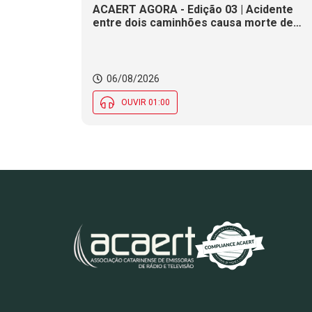
ACAERT AGORA - Edição 03 | Acidente
entre dois caminhões causa morte de
motorista em rodovia federal de SC.
Seminário estadual debate práticas de
vigilância sanitária em SC. Rodeio Crioulo
Nacional recebe 15 mil pessoas a partir
06/08/2026
desta quinta (6) em SC
OUVIR 01:00