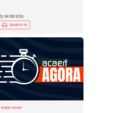
risco de temporais e vendaval nesta
quinta (6) em SC
06/08/2026
OUVIR 01:00
ACAERT AGORA