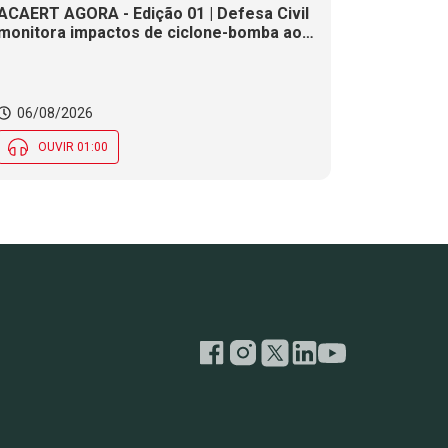
ACAERT AGORA - Edição 01 | Defesa Civil
monitora impactos de ciclone-bomba ao
clima de SC. SENAI/SC conclui seletivas
para a maior competição de educação
profissional do mundo. Município de SC
encerra inscrições para processo
06/08/2026
seletivo nesta quinta (6)
OUVIR 01:00