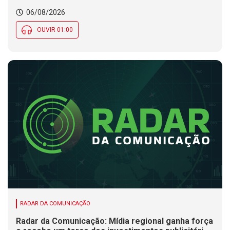
Município de SC encerra inscrições para processo
06/08/2026
seletivo nesta quinta (6)
OUVIR 01:00
RADAR DA COMUNICAÇÃO
Radar da Comunicação: Mídia regional ganha força