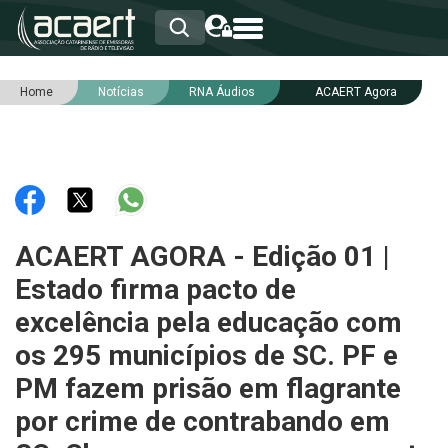
Home
Notícias
RNA Áudios
ACAERT Agora
HOME
INSTITUCIONAL
ASSOCIADOS
RCA
RNA
NOTÍCIAS
SERVIÇOS
ACAERT AGORA - Edição 01 |
INTEGRIDADE
Estado firma pacto de
excelência pela educação com
os 295 municípios de SC. PF e
PM fazem prisão em flagrante
por crime de contrabando em