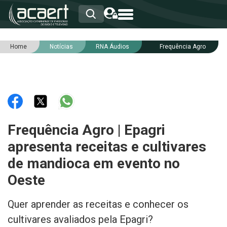
Home
Notícias
RNA Áudios
Frequência Agro
HOME
INSTITUCIONAL
ASSOCIADOS
RCA
RNA
NOTÍCIAS
SERVIÇOS
Frequência Agro | Epagri
INTEGRIDADE
apresenta receitas e cultivares
de mandioca em evento no
Oeste
Quer aprender as receitas e conhecer os
cultivares avaliados pela Epagri?