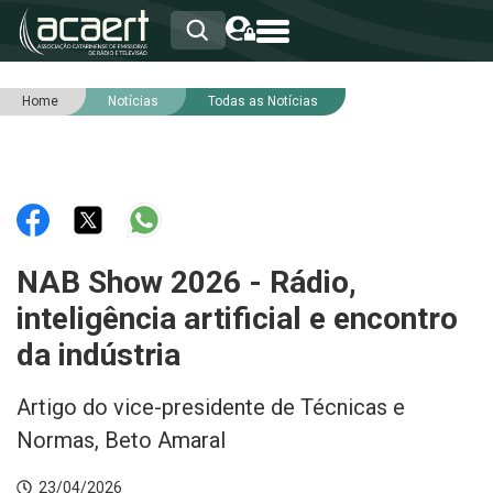
Home
Notícias
Todas as Notícias
HOME
INSTITUCIONAL
ASSOCIADOS
RCA
RNA
NOTÍCIAS
SERVIÇOS
NAB Show 2026 - Rádio,
INTEGRIDADE
inteligência artificial e encontro
da indústria
Artigo do vice-presidente de Técnicas e
Normas, Beto Amaral
23/04/2026