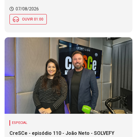
Chance de chuva diminui ao longo do dia, mas se
07/08/2026
mantém em parte de SC
OUVIR 01:00
ESPECIAL
CreSCe - episódio 110 - João Neto - SOLVEFY