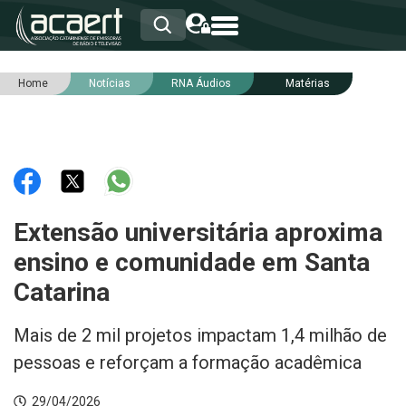
Home
Notícias
RNA Áudios
Matérias
HOME
INSTITUCIONAL
ASSOCIADOS
RCA
RNA
NOTÍCIAS
SERVIÇOS
Extensão universitária aproxima
INTEGRIDADE
ensino e comunidade em Santa
Catarina
Mais de 2 mil projetos impactam 1,4 milhão de
pessoas e reforçam a formação acadêmica
29/04/2026