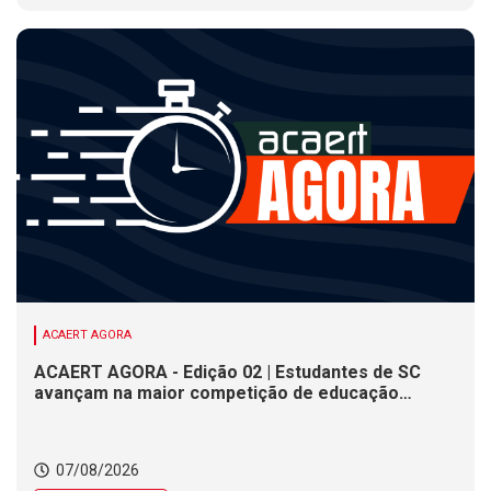
ACAERT AGORA
ACAERT AGORA - Edição 02 | Estudantes de SC
avançam na maior competição de educação
profissional do mundo. Evento nacional de
cerâmica analisa indústria em SC. Alesc encerra
inscrições para Certificação de Responsabilidade
07/08/2026
Social nesta sexta (7)