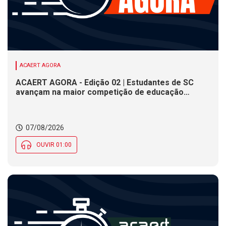
ACAERT AGORA
ACAERT AGORA - Edição 02 | Estudantes de SC
avançam na maior competição de educação
profissional do mundo. Evento nacional de
cerâmica analisa indústria em SC. Alesc encerra
inscrições para Certificação de Responsabilidade
07/08/2026
Social nesta sexta (7)
OUVIR 01:00