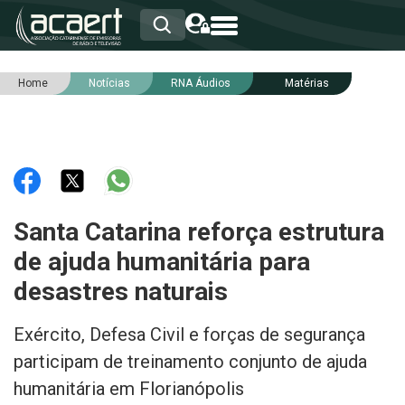
Home
Notícias
RNA Áudios
Matérias
HOME
INSTITUCIONAL
ASSOCIADOS
RCA
RNA
NOTÍCIAS
SERVIÇOS
Santa Catarina reforça estrutura
INTEGRIDADE
de ajuda humanitária para
desastres naturais
Exército, Defesa Civil e forças de segurança
participam de treinamento conjunto de ajuda
humanitária em Florianópolis