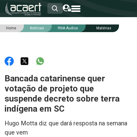
Home
Notícias
RNA Áudios
Matérias
HOME
INSTITUCIONAL
ASSOCIADOS
RCA
RNA
NOTÍCIAS
SERVIÇOS
Bancada catarinense quer
INTEGRIDADE
votação de projeto que
suspende decreto sobre terra
indígena em SC
Hugo Motta diz que dará resposta na semana
que vem