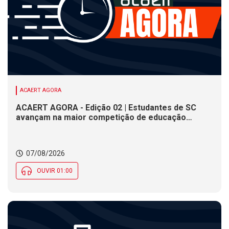
ACAERT AGORA
ACAERT AGORA - Edição 02 | Estudantes de SC
avançam na maior competição de educação
profissional do mundo. Evento nacional de
cerâmica analisa indústria em SC. Alesc encerra
inscrições para Certificação de Responsabilidade
07/08/2026
Social nesta sexta (7)
OUVIR 01:00