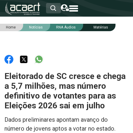
Home
Notícias
RNA Áudios
Matérias
HOME
INSTITUCIONAL
ASSOCIADOS
RCA
RNA
NOTÍCIAS
SERVIÇOS
Eleitorado de SC cresce e chega
INTEGRIDADE
a 5,7 milhões, mas número
definitivo de votantes para as
Eleições 2026 sai em julho
Dados preliminares apontam avanço do
número de jovens aptos a votar no estado.