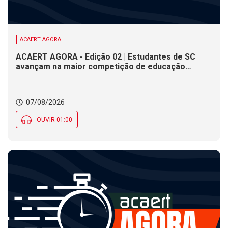
ACAERT AGORA
ACAERT AGORA - Edição 02 | Estudantes de SC
avançam na maior competição de educação
profissional do mundo. Evento nacional de
cerâmica analisa indústria em SC. Alesc encerra
inscrições para Certificação de Responsabilidade
07/08/2026
Social nesta sexta (7)
OUVIR 01:00