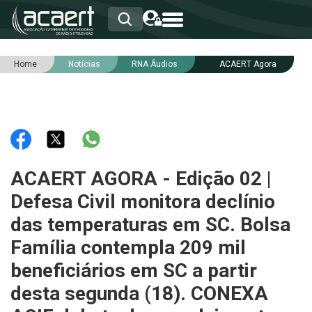
Home
Notícias
RNA Áudios
ACAERT Agora
HOME
INSTITUCIONAL
ASSOCIADOS
RCA
RNA
NOTÍCIAS
SERVIÇOS
ACAERT AGORA - Edição 02 |
INTEGRIDADE
Defesa Civil monitora declínio
das temperaturas em SC. Bolsa
Família contempla 209 mil
beneficiários em SC a partir
desta segunda (18). CONEXA