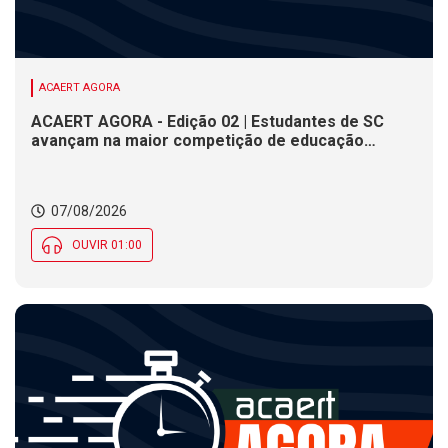
ACAERT AGORA
ACAERT AGORA - Edição 02 | Estudantes de SC
avançam na maior competição de educação
profissional do mundo. Evento nacional de
cerâmica analisa indústria em SC. Alesc encerra
inscrições para Certificação de Responsabilidade
07/08/2026
Social nesta sexta (7)
OUVIR 01:00