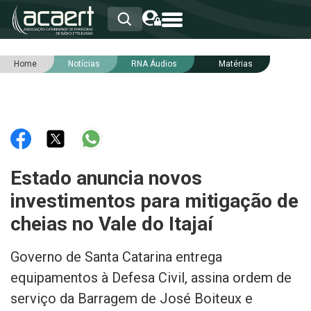
Home
Notícias
RNA Áudios
Matérias
HOME
INSTITUCIONAL
ASSOCIADOS
RCA
RNA
NOTÍCIAS
SERVIÇOS
Estado anuncia novos
INTEGRIDADE
investimentos para mitigação de
cheias no Vale do Itajaí
Governo de Santa Catarina entrega
equipamentos à Defesa Civil, assina ordem de
serviço da Barragem de José Boiteux e