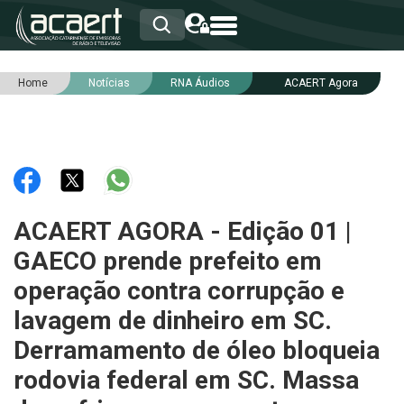
Home
Notícias
RNA Áudios
ACAERT Agora
HOME
INSTITUCIONAL
ASSOCIADOS
RCA
RNA
NOTÍCIAS
SERVIÇOS
ACAERT AGORA - Edição 01 |
INTEGRIDADE
GAECO prende prefeito em
operação contra corrupção e
lavagem de dinheiro em SC.
Derramamento de óleo bloqueia
rodovia federal em SC. Massa