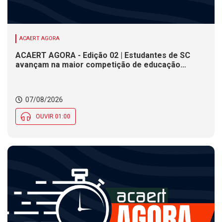
ACAERT AGORA
ACAERT AGORA - Edição 02 | Estudantes de SC
avançam na maior competição de educação
profissional do mundo. Evento nacional de
cerâmica analisa indústria em SC. Alesc encerra
inscrições para Certificação de Responsabilidade
07/08/2026
Social nesta sexta (7)
OUVIR 01:00