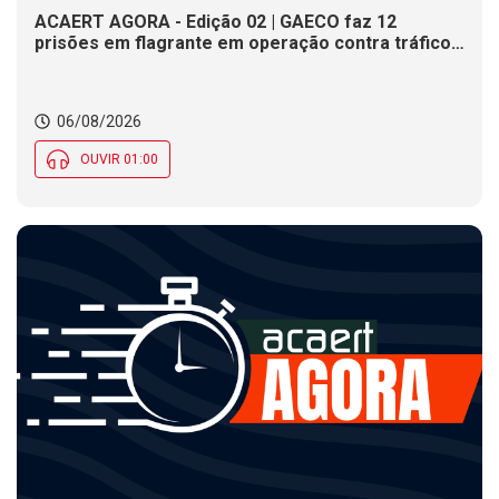
ACAERT AGORA - Edição 02 | GAECO faz 12
prisões em flagrante em operação contra tráfico
de drogas em SC. DNIT alerta para interdições a
partir desta quinta (6) em rodovia federal de SC.
Evento debate tendências da indústria nacional de
06/08/2026
cerâmica em SC
OUVIR 01:00