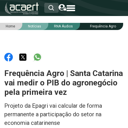
Home
Notícias
RNA Áudios
Frequência Agro
HOME
INSTITUCIONAL
ASSOCIADOS
RCA
RNA
NOTÍCIAS
SERVIÇOS
Frequência Agro | Santa Catarina
INTEGRIDADE
vai medir o PIB do agronegócio
pela primeira vez
Projeto da Epagri vai calcular de forma
permanente a participação do setor na
economia catarinense