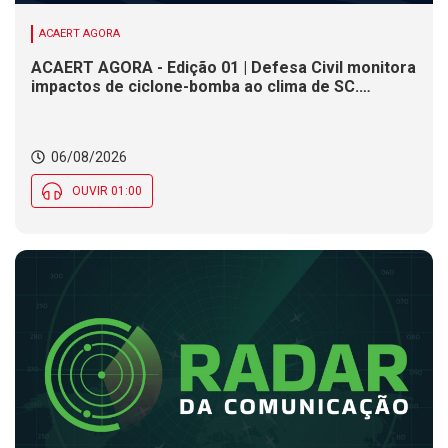
ACAERT AGORA
ACAERT AGORA - Edição 01 | Defesa Civil monitora
impactos de ciclone-bomba ao clima de SC.
SENAI/SC conclui seletivas para a maior
competição de educação profissional do mundo.
Município de SC encerra inscrições para processo
06/08/2026
seletivo nesta quinta (6)
OUVIR 01:00