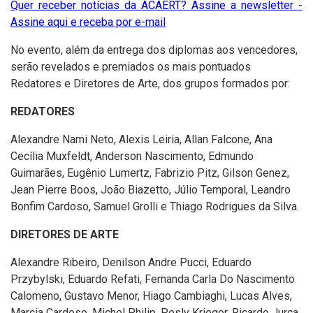
Quer receber notícias da ACAERT? Assine a newsletter -
Assine aqui e receba por e-mail
No evento, além da entrega dos diplomas aos vencedores,
serão revelados e premiados os mais pontuados
Redatores e Diretores de Arte, dos grupos formados por:
REDATORES
Alexandre Nami Neto, Alexis Leiria, Allan Falcone, Ana
Cecília Muxfeldt, Anderson Nascimento, Edmundo
Guimarães, Eugênio Lumertz, Fabrizio Pitz, Gilson Genez,
Jean Pierre Boos, João Biazetto, Júlio Temporal, Leandro
Bonfim Cardoso, Samuel Grolli e Thiago Rodrigues da Silva.
DIRETORES DE ARTE
Alexandre Ribeiro, Denilson Andre Pucci, Eduardo
Przybylski, Eduardo Refati, Fernanda Carla Do Nascimento
Calomeno, Gustavo Menor, Hiago Cambiaghi, Lucas Alves,
Marcia Cardoso, Michel Philip, Pesly Krieger, Ricardo Jurça,