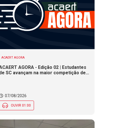
ACAERT AGORA
ACAERT AGORA - Edição 02 | Estudantes
de SC avançam na maior competição de
educação profissional do mundo. Evento
nacional de cerâmica analisa indústria em
SC. Alesc encerra inscrições para
Certificação de Responsabilidade Social
07/08/2026
nesta sexta (7)
OUVIR 01:00