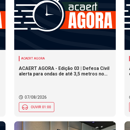
ACAERT AGORA
ACAERT AGORA - Edição 03 | Defesa Civil
alerta para ondas de até 3,5 metros no
litoral de SC. Município de SC encerra
inscrições para concurso público nesta
sexta (7). Festa das Origens celebra
tradições indígenas e de imigrantes em
07/08/2026
SC
OUVIR 01:00