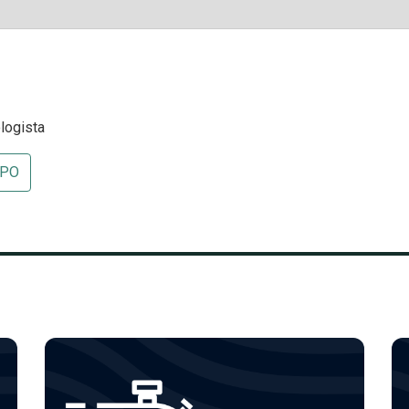
logista
MPO