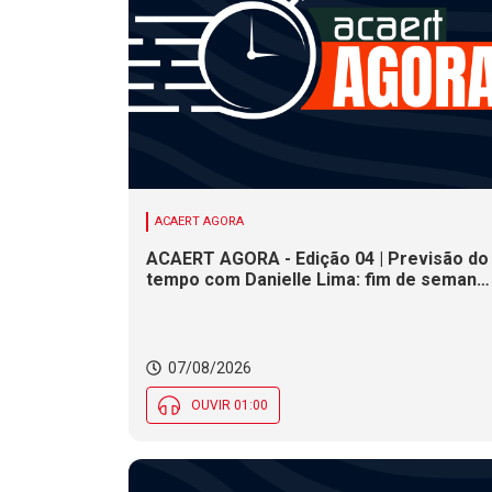
ACAERT AGORA
ACAERT AGORA - Edição 04 | Previsão do
tempo com Danielle Lima: fim de semana
terá redução nas temperaturas e chance
de temporais em SC
07/08/2026
OUVIR 01:00