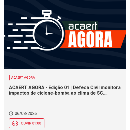
ACAERT AGORA
ACAERT AGORA - Edição 01 | Defesa Civil monitora
impactos de ciclone-bomba ao clima de SC.
SENAI/SC conclui seletivas para a maior
competição de educação profissional do mundo.
Município de SC encerra inscrições para processo
06/08/2026
seletivo nesta quinta (6)
OUVIR 01:00