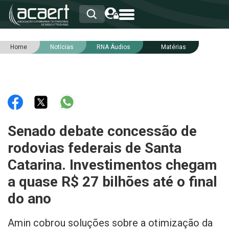
Home
Notícias
RNA Áudios
Matérias
HOME
INSTITUCIONAL
ASSOCIADOS
RCA
RNA
NOTÍCIAS
SERVIÇOS
Senado debate concessão de
INTEGRIDADE
rodovias federais de Santa
Catarina. Investimentos chegam
a quase R$ 27 bilhões até o final
do ano
Amin cobrou soluções sobre a otimização da