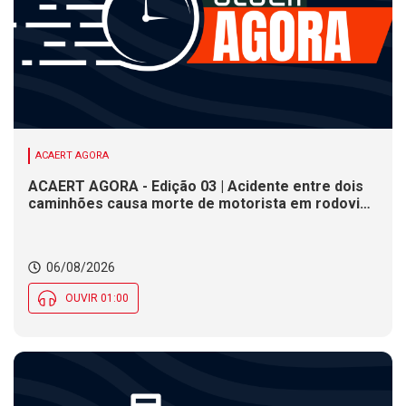
ACAERT AGORA
ACAERT AGORA - Edição 03 | Acidente entre dois
caminhões causa morte de motorista em rodovia
federal de SC. Seminário estadual debate práticas
de vigilância sanitária em SC. Rodeio Crioulo
Nacional recebe 15 mil pessoas a partir desta
06/08/2026
quinta (6) em SC
OUVIR 01:00