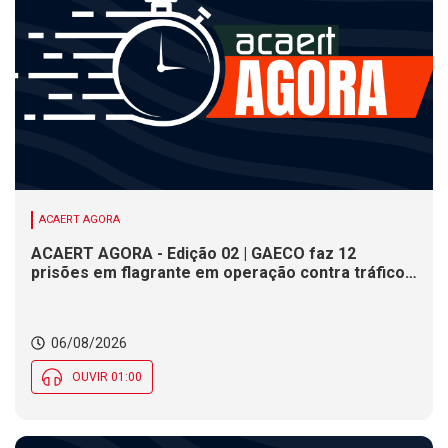
ACAERT AGORA
ACAERT AGORA - Edição 02 | GAECO faz 12
prisões em flagrante em operação contra tráfico
de drogas em SC. DNIT alerta para interdições a
partir desta quinta (6) em rodovia federal de SC.
Evento debate tendências da indústria nacional de
06/08/2026
cerâmica em SC
OUVIR 01:00