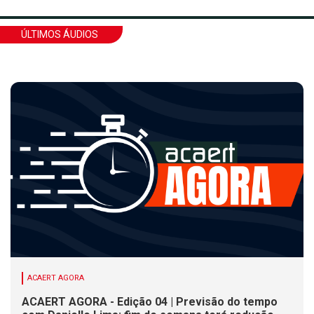
ÚLTIMOS ÁUDIOS
ACAERT AGORA
ACAERT AGORA - Edição 04 | Previsão do tempo