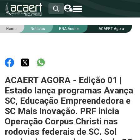
Home
Notícias
RNA Áudios
ACAERT Agora
HOME
INSTITUCIONAL
ASSOCIADOS
RCA
RNA
NOTÍCIAS
SERVIÇOS
ACAERT AGORA - Edição 01 |
INTEGRIDADE
Estado lança programas Avança
SC, Educação Empreendedora e
SC Mais Inovação. PRF inicia
Operação Corpus Christi nas
rodovias federais de SC. Sol