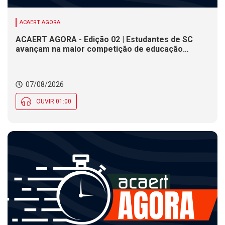
ACAERT AGORA
ACAERT AGORA - Edição 02 | Estudantes de SC
avançam na maior competição de educação
profissional do mundo. Evento nacional de
cerâmica analisa indústria em SC. Alesc encerra
inscrições para Certificação de Responsabilidade
07/08/2026
Social nesta sexta (7)
OUVIR 01:00