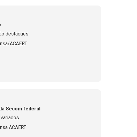
s
ão destaques
ensa/ACAERT
da Secom federal
 variados
ensa ACAERT