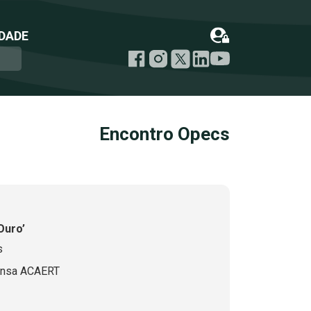
DADE
Encontro Opecs
Ouro’
s
ensa ACAERT