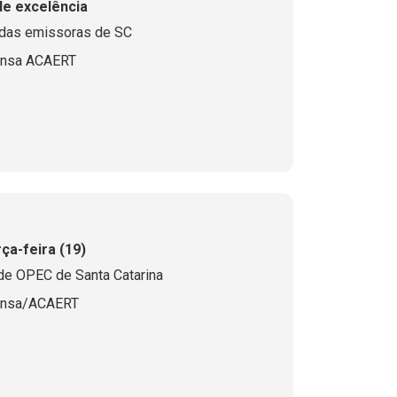
de excelência
 das emissoras de SC
ensa ACAERT
a-feira (19)
 de OPEC de Santa Catarina
ensa/ACAERT