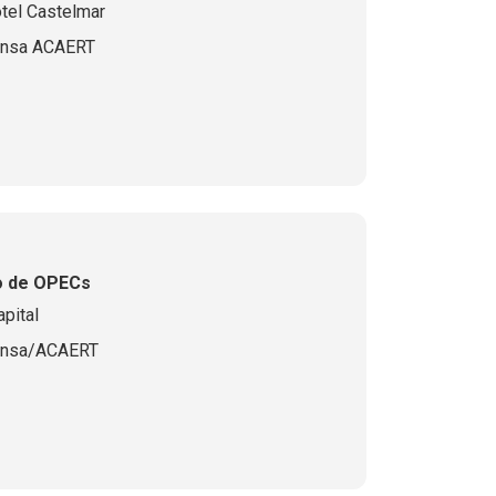
tel Castelmar
ensa ACAERT
ro de OPECs
pital
ensa/ACAERT