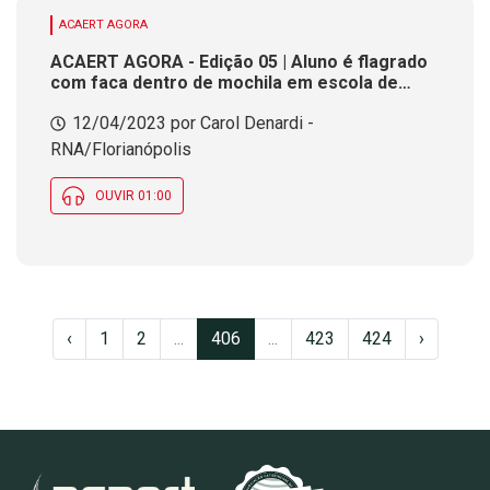
ACAERT AGORA
ACAERT AGORA - Edição 05 | Aluno é flagrado
com faca dentro de mochila em escola de
Criciúma
12/04/2023 por Carol Denardi -
RNA/Florianópolis
OUVIR 01:00
‹
1
2
...
406
...
423
424
›