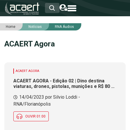
Home
Notícias
RNA Áudios
HOME
INSTITUCIONAL
ACAERT Agora
ASSOCIADOS
RCA
RNA
NOTÍCIAS
SERVIÇOS
ACAERT AGORA
INTEGRIDADE
ACAERT AGORA - Edição 02 | Dino destina
viaturas, drones, pistolas, munições e R$ 80 mi
para SC
14/04/2023 por Silvio Loddi -
RNA/Florianópolis
OUVIR 01:00