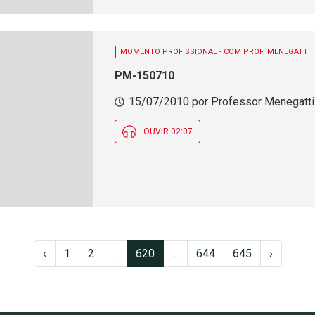
MOMENTO PROFISSIONAL - COM PROF. MENEGATTI
PM-150710
15/07/2010 por Professor Menegatti 
OUVIR 02:07
‹
1
2
...
620
...
644
645
›