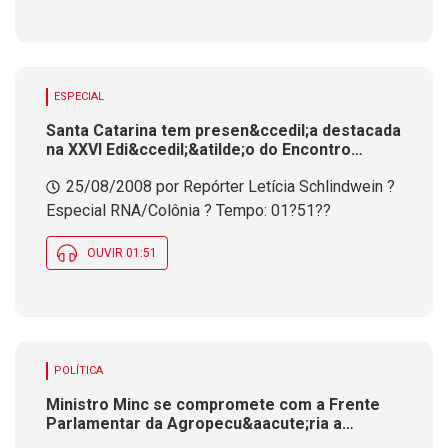
ESPECIAL
Santa Catarina tem presen&ccedil;a destacada
na XXVI Edi&ccedil;&atilde;o do Encontro
Econ&ocirc;mico Brasil-Alemanha
25/08/2008 por Repórter Letícia Schlindwein ?
Especial RNA/Colônia ? Tempo: 01?51??
OUVIR 01:51
POLÍTICA
Ministro Minc se compromete com a Frente
Parlamentar da Agropecu&aacute;ria a
modificar decreto que trata dos crimes