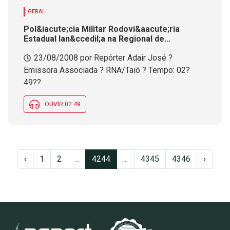
GERAL
Pol&iacute;cia Militar Rodovi&aacute;ria
Estadual lan&ccedil;a na Regional de
Tai&oacute; Programa Cidad&atilde;o do
23/08/2008 por Repórter Adair José ?
Tr&acirc;nsito
Emissora Associada ? RNA/Taió ? Tempo: 02?
49??
OUVIR 02:49
‹
1
2
...
4244
...
4345
4346
›