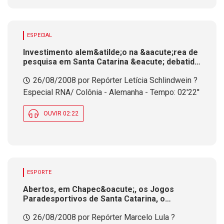
ESPECIAL
Investimento alem&atilde;o na &aacute;rea de
pesquisa em Santa Catarina &eacute; debatido
no Encontro Brasil-Alemanha que, este ano,
26/08/2008 por Repórter Letícia Schlindwein ?
&eacute; realizado em Col&ocirc;nia
Especial RNA/ Colônia - Alemanha - Tempo: 02'22''
OUVIR 02:22
ESPORTE
Abertos, em Chapec&oacute;, os Jogos
Paradesportivos de Santa Catarina, o
Parajasc, que ter&aacute; a
26/08/2008 por Repórter Marcelo Lula ?
participa&ccedil;&atilde;o de 1.500 atletas