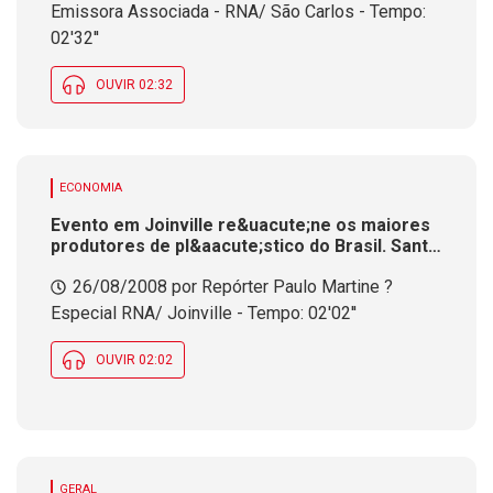
Emissora Associada - RNA/ São Carlos - Tempo:
02'32''
OUVIR 02:32
ECONOMIA
Evento em Joinville re&uacute;ne os maiores
produtores de pl&aacute;stico do Brasil. Santa
Catarina &eacute; o segundo p&oacute;lo do
26/08/2008 por Repórter Paulo Martine ?
pl&aacute;stico do pa&iacute;s
Especial RNA/ Joinville - Tempo: 02'02''
OUVIR 02:02
GERAL