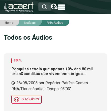
Home
Notícias
RNA Áudios
HOME
INSTITUCIONAL
Todos os Áudios
ASSOCIADOS
RCA
RNA
NOTÍCIAS
SERVIÇOS
GERAL
INTEGRIDADE
Pesquisa revela que apenas 10% das 80 mil
crian&ccedil;as que vivem em abrigos
est&atilde;o liberadas para
26/08/2008 por Repórter Patrícia Gomes -
ado&ccedil;&atilde;o
RNA/Florianópolis - Tempo: 03'03''
OUVIR 03:03