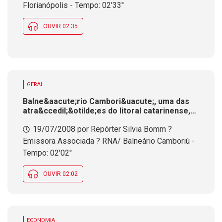
Florianópolis - Tempo: 02'33''
OUVIR 02:35
GERAL
Balne&aacute;rio Cambori&uacute;, uma das
atra&ccedil;&otilde;es do litoral catarinense,
comemora 44 anos.
19/07/2008 por Repórter Silvia Bomm ?
Programa&ccedil;&atilde;o extensa para
marcar seu o anivers&aacute;rio.
Emissora Associada ? RNA/ Balneário Camboriú -
Tempo: 02'02''
OUVIR 02:02
ECONOMIA