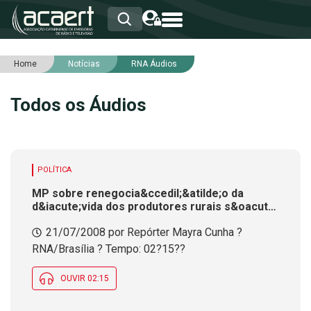
Home
Notícias
RNA Áudios
HOME
INSTITUCIONAL
Todos os Áudios
ASSOCIADOS
RCA
RNA
NOTÍCIAS
SERVIÇOS
POLÍTICA
INTEGRIDADE
MP sobre renegocia&ccedil;&atilde;o da
d&iacute;vida dos produtores rurais s&oacute;
ser&aacute; votada na volta do recesso, mas
21/07/2008 por Repórter Mayra Cunha ?
j&aacute; foram feitos acertos com o governo
RNA/Brasília ? Tempo: 02?15??
OUVIR 02:15