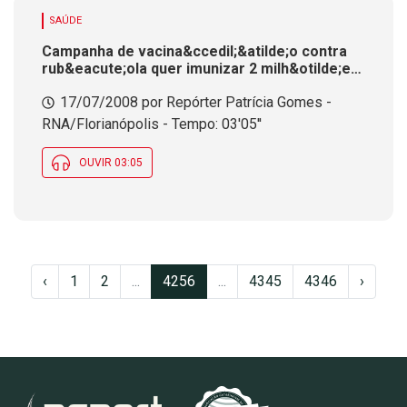
SAÚDE
Campanha de vacina&ccedil;&atilde;o contra
rub&eacute;ola quer imunizar 2 milh&otilde;es
de catarinenses entre 20 e 39 anos
17/07/2008 por Repórter Patrícia Gomes -
RNA/Florianópolis - Tempo: 03'05''
OUVIR 03:05
‹
1
2
...
4256
...
4345
4346
›