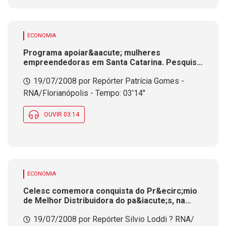
ECONOMIA
Programa apoiar&aacute; mulheres
empreendedoras em Santa Catarina. Pesquisa
mostra que elas s&atilde;o maioria na
19/07/2008 por Repórter Patrícia Gomes -
administra&ccedil;&atilde;o dos
empreendimentos
RNA/Florianópolis - Tempo: 03'14''
OUVIR 03:14
ECONOMIA
Celesc comemora conquista do Pr&ecirc;mio
de Melhor Distribuidora do pa&iacute;s, na
avalia&ccedil;&atilde;o dos clientes
19/07/2008 por Repórter Silvio Loddi ? RNA/