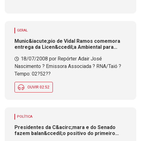
GERAL
Munic&iacute;pio de Vidal Ramos comemora
entrega da Licen&ccedil;a Ambiental para
Votorantim. F&aacute;brica vai gerar 600
18/07/2008 por Repórter Adair José
empregos&nbsp;em 2010
Nascimento ? Emissora Associada ? RNA/Taió ?
Tempo: 02?52??
OUVIR 02:52
POLÍTICA
Presidentes da C&acirc;mara e do Senado
fazem balan&ccedil;o positivo do primeiro
semestre, no &uacute;ltimo dia de trabalho