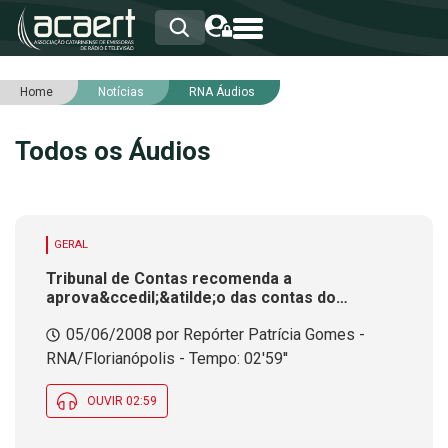
Home
Notícias
RNA Áudios
HOME
INSTITUCIONAL
Todos os Áudios
ASSOCIADOS
RCA
RNA
NOTÍCIAS
SERVIÇOS
GERAL
INTEGRIDADE
Tribunal de Contas recomenda a
aprova&ccedil;&atilde;o das contas do
Governo do Estado no exerc&iacute;cio 2007
05/06/2008 por Repórter Patrícia Gomes -
RNA/Florianópolis - Tempo: 02'59''
OUVIR 02:59