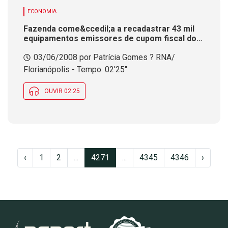
ECONOMIA
Fazenda come&ccedil;a a recadastrar 43 mil
equipamentos emissores de cupom fiscal do
Estado
03/06/2008 por Patrícia Gomes ? RNA/
Florianópolis - Tempo: 02'25''
OUVIR 02:25
‹
1
2
...
4271
...
4345
4346
›