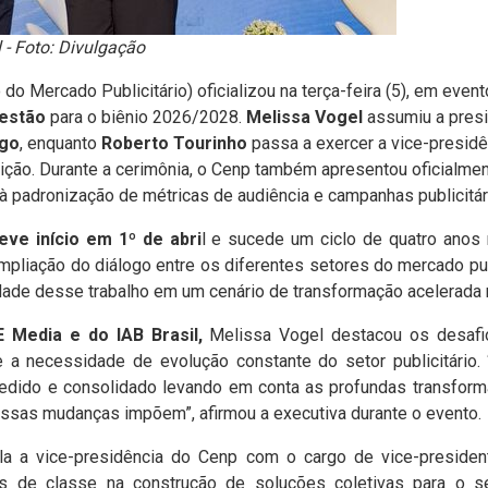
 - Foto: Divulgação
o Mercado Publicitário) oficializou na terça-feira (5), em event
gestão
para o biênio 2026/2028.
Melissa Vogel
assumiu a presi
rgo
, enquanto
Roberto Tourinho
passa a exercer a vice-presidê
tuição. Durante a cerimônia, o Cenp também apresentou oficialm
 padronização de métricas de audiência e campanhas publicitár
eve início em 1º de abri
l e sucede um ciclo de quatro anos
mpliação do diálogo entre os diferentes setores do mercado pub
idade desse trabalho em um cenário de transformação acelerada
 Media e do IAB Brasil,
Melissa Vogel destacou os desafi
 necessidade de evolução constante do setor publicitário. 
dido e consolidado levando em conta as profundas transform
ssas mudanças impõem”, afirmou a executiva durante o evento.
la a vice-presidência do Cenp com o cargo de vice-presiden
s de classe na construção de soluções coletivas para o s