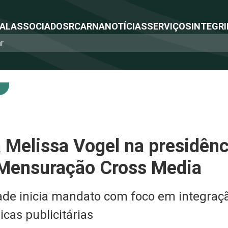
NAL
ASSOCIADOS
RCA
RNA
NOTÍCIAS
SERVIÇOS
INTEGRI
a Melissa Vogel na presidênc
 Mensuração Cross Media
ade inicia mandato com foco em integraç
cas publicitárias