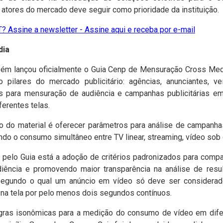
 atores do mercado deve seguir como prioridade da instituição.
? Assine a newsletter - Assine aqui e receba por e-mail
dia
bém lançou oficialmente o Guia Cenp de Mensuração Cross Me
o pilares do mercado publicitário: agências, anunciantes, ve
para mensuração de audiência e campanhas publicitárias em
erentes telas.
o do material é oferecer parâmetros para análise de campan
do o consumo simultâneo entre TV linear, streaming, vídeo sob
 pelo Guia está a adoção de critérios padronizados para compa
iência e promovendo maior transparência na análise de re
segundo o qual um anúncio em vídeo só deve ser considerad
 na tela por pelo menos dois segundos contínuos.
as isonômicas para a medição do consumo de vídeo em difer