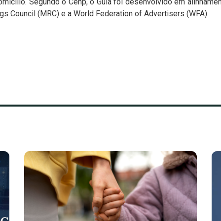
domicílio. Segundo o Cenp, o Guia foi desenvolvido em alinhamen
s Council (MRC) e a World Federation of Advertisers (WFA).