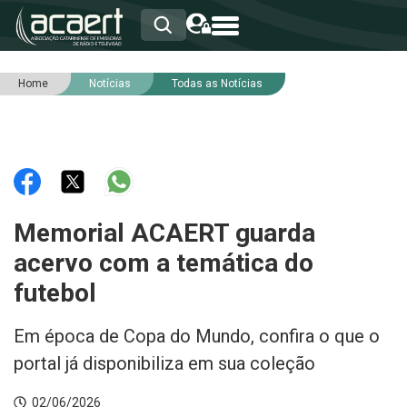
Home
Notícias
Todas as Notícias
HOME
INSTITUCIONAL
ASSOCIADOS
RCA
RNA
NOTÍCIAS
SERVIÇOS
Memorial ACAERT guarda
INTEGRIDADE
acervo com a temática do
futebol
Em época de Copa do Mundo, confira o que o
portal já disponibiliza em sua coleção
02/06/2026