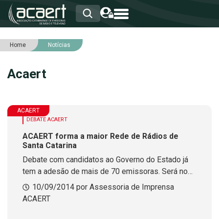
Home
Notícias
HOME
INSTITUCIONAL
Acaert
ASSOCIADOS
RCA
RNA
NOTÍCIAS
ACAERT
SERVIÇOS
DEBATE ACAERT
INTEGRIDADE
ACAERT forma a maior Rede de Rádios de
Santa Catarina
Debate com candidatos ao Governo do Estado já
tem a adesão de mais de 70 emissoras. Será no
dia 26 de setembro.
10/09/2014 por Assessoria de Imprensa
ACAERT