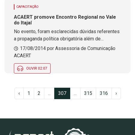
CAPACITAÇÃO
ACAERT promove Encontro Regional no Vale
do Itajaí
No evento, foram esclarecidas dúvidas referentes
a propaganda política obrigatória além de
orientações para OPEC’s e Financeiro das rádios.
17/08/2014 por Assessoria de Comunicação
ACAERT
OUVIR 02:07
‹
1
2
...
307
...
315
316
›